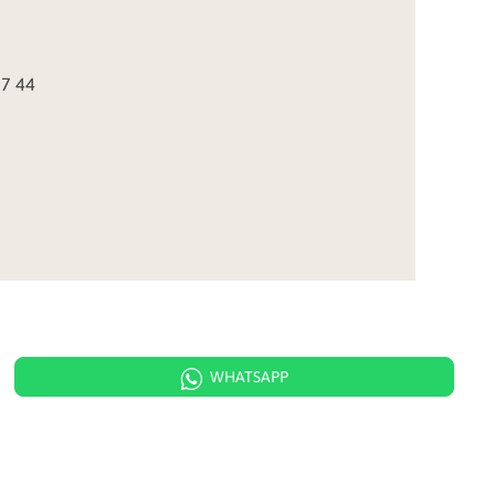
77 44
WHATSAPP